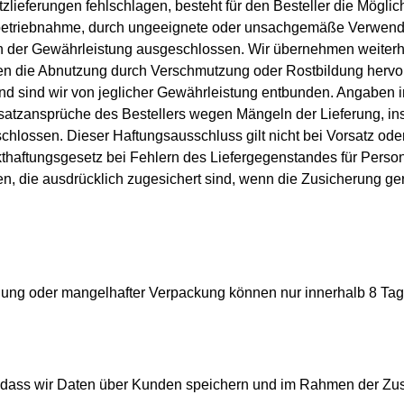
ieferungen fehlschlagen, besteht für den Besteller die Möglic
etriebnahme, durch ungeeignete oder unsachgemäße Verwendu
n der Gewährleistung ausgeschlossen. Wir übernehmen weiterhin 
en die Abnutzung durch Verschmutzung oder Rostbildung hervorg
and sind wir von jeglicher Gewährleistung entbunden. Angaben i
atzansprüche des Bestellers wegen Mängeln der Lieferung, ins
hlossen. Dieser Haftungsausschluss gilt nicht bei Vorsatz oder
ukthaftungsgesetz bei Fehlern des Liefergegenstandes für Per
ten, die ausdrücklich zugesichert sind, wenn die Zusicherung g
g oder mangelhafter Verpackung können nur innerhalb 8 Tage
, dass wir Daten über Kunden speichern und im Rahmen der Zu