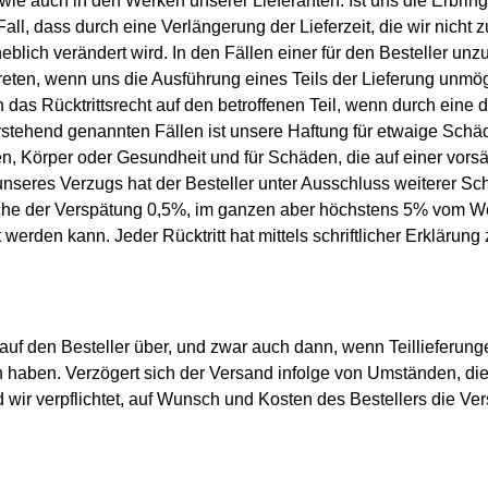
wie auch in den Werken unserer Lieferanten. Ist uns die Erbrin
Fall, dass durch eine Verlängerung der Lieferzeit, die wir nicht 
blich verändert wird. In den Fällen einer für den Besteller unz
reten, wenn uns die Ausführung eines Teils der Lieferung unmög
ch das Rücktrittsrecht auf den betroffenen Teil, wenn durch eine 
vorstehend genannten Fällen ist unsere Haftung für etwaige Schä
, Körper oder Gesundheit und für Schäden, die auf einer vorsät
 unseres Verzugs hat der Besteller unter Ausschluss weiterer 
che der Verspätung 0,5%, im ganzen aber höchstens 5% vom Wert
werden kann. Jeder Rücktritt hat mittels schriftlicher Erklärung 
 auf den Besteller über, und zwar auch dann, wenn Teillieferung
ben. Verzögert sich der Versand infolge von Umständen, die de
d wir verpflichtet, auf Wunsch und Kosten des Bestellers die Ve