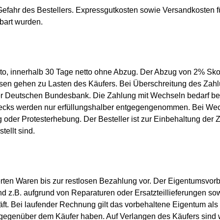
 Gefahr des Bestellers. Expressgutkosten sowie Versandkosten fü
nbart wurden.
, innerhalb 30 Tage netto ohne Abzug. Der Abzug von 2% Skont
sen gehen zu Lasten des Käufers. Bei Überschreitung des Zahl
er Deutschen Bundesbank. Die Zahlung mit Wechseln bedarf b
hecks werden nur erfüllungshalber entgegengenommen. Bei Wec
ng oder Protesterhebung. Der Besteller ist zur Einbehaltung d
tellt sind.
ten Waren bis zur restlosen Bezahlung vor. Der Eigentumsvorbeh
B. aufgrund von Reparaturen oder Ersatzteillieferungen sowi
. Bei laufender Rechnung gilt das vorbehaltene Eigentum als S
gegenüber dem Käufer haben. Auf Verlangen des Käufers sind w