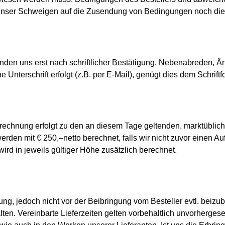
 unser Schweigen auf die Zusendung von Bedingungen noch die
inden uns erst nach schriftlicher Bestätigung. Nebenabreden, Ä
nterschrift erfolgt (z.B. per E-Mail), genügt dies dem Schriftf
Berechnung erfolgt zu den an diesem Tage geltenden, marktüblic
rden mit € 250,–netto berechnet, falls wir nicht zuvor einen Auf
ird in jeweils gültiger Höhe zusätzlich berechnet.
ung, jedoch nicht vor der Beibringung vom Besteller evtl. beizub
ten. Vereinbarte Lieferzeiten gelten vorbehaltlich unvorherges