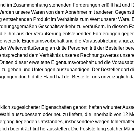
tand im Zusammenhang stehenden Forderungen erfüllt hat und f
erden unsere Waren von dem Abnehmer mit anderen Gegenstän
entstehenden Produkt im Verhältnis zum Wert unserer Ware. Es 
rdnungsgemäßen Geschäftsverkehr zu veräußern. In diesem Fall tri
die ihm aus der Veräußerung entstehenden Forderungen gegen 
er erweiterte Eigentumsvorbehalt und die Vorausabtretung ange
 Weiterveräußerung an dritte Personen tritt der Besteller bere
, entsprechend dem Verhältnis unseres Rechnungswertes unser
ritten dieser erweiterte Eigentumsvorbehalt und die Vorausabtre
 zu geben und Unterlagen auszuhändigen. Der Besteller darf 
ngen durch dritte Hand hat der Besteller uns unverzüglich da
ich zugesicherter Eigenschaften gehört, haften wir unter Aussch
 Wahl auszubessern oder neu zu liefern, die innerhalb von 12 
bergang liegenden Umstandes, insbesondere wegen fehlerhafter 
lich beeinträchtigt herausstellen. Die Feststellung solcher Mänge